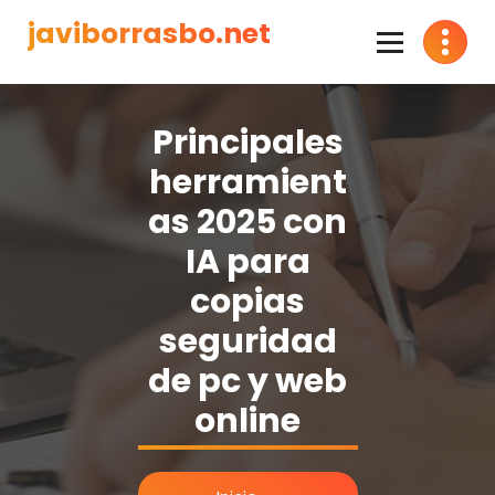
Saltar
javiborrasbo.net
al
contenido
Consultor en Inteligencia Artificial
Principales
herramient
as 2025 con
IA para
copias
seguridad
de pc y web
online