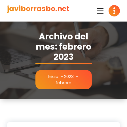
Saltar
javiborrasbo.net
al
contenido
Consultor en Inteligencia Artificial
Archivo del
mes: febrero
2023
Inicio
-
2023
-
febrero