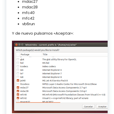
mdac27
mdac28
mfc40
mfc42
vb6run
Y de nuevo pulsamos «Aceptar»: