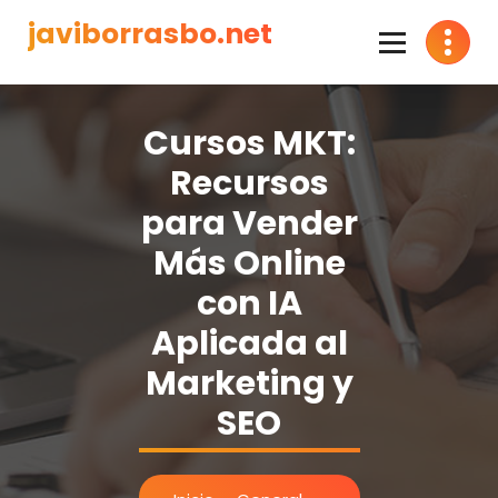
Saltar
javiborrasbo.net
al
contenido
Consultor en Inteligencia Artificial
Cursos MKT:
Recursos
para Vender
Más Online
con IA
Aplicada al
Marketing y
SEO