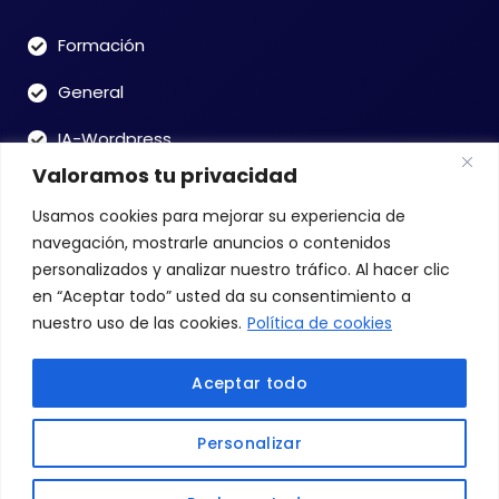
Formación
General
IA-Wordpress
Valoramos tu privacidad
OPENAI-ChatGPT
Usamos cookies para mejorar su experiencia de
Uncategorized
navegación, mostrarle anuncios o contenidos
personalizados y analizar nuestro tráfico. Al hacer clic
en “Aceptar todo” usted da su consentimiento a
Buscar
nuestro uso de las cookies.
Política de cookies
Aceptar todo
Buscar:
Personalizar
Contactar